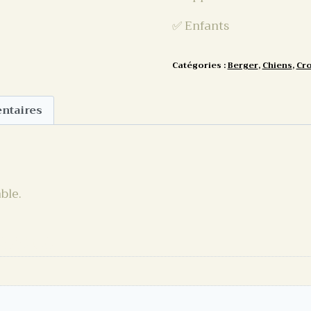
✅ Enfants
Catégories :
Berger
,
Chiens
,
Cro
ntaires
ble.
aires