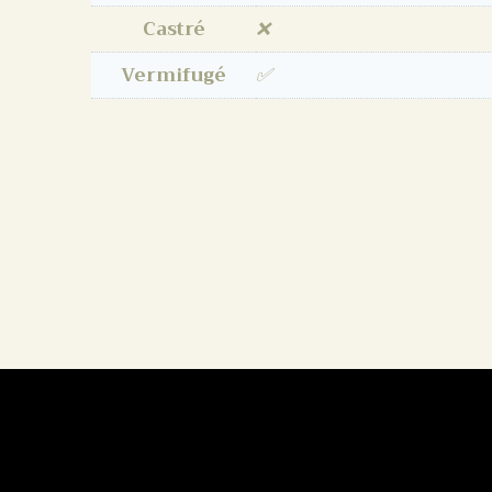
Castré
❌
Vermifugé
✅