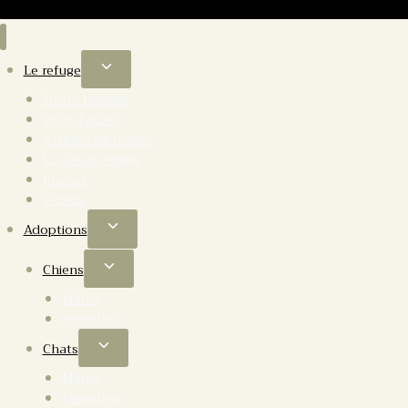
Le refuge
Notre histoire
Plan d’accès
Articles de presse
La vie au refuge
Photos
Vidéos
Adoptions
Chiens
Mâles
Femelles
Chats
Mâles
Femelles