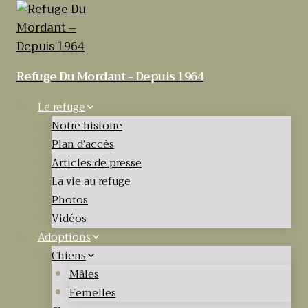
Articles de Presse 2020
Refuge Du Mordant - Depuis 1964
Le refuge
Notre histoire
Plan d’accès
Articles de presse
La vie au refuge
Photos
Vidéos
Adoptions
Chiens
Mâles
Femelles