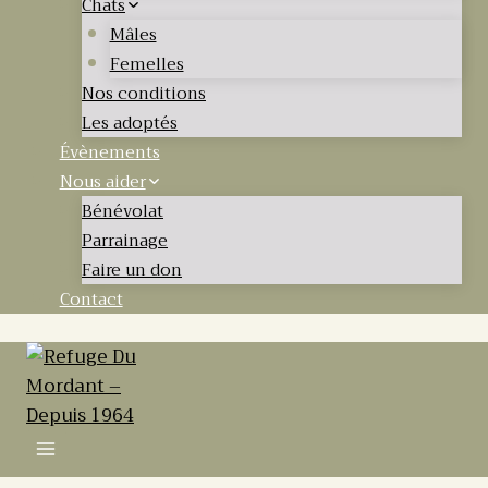
Chats
Mâles
Femelles
Nos conditions
Les adoptés
Évènements
Nous aider
Bénévolat
Parrainage
Faire un don
Contact