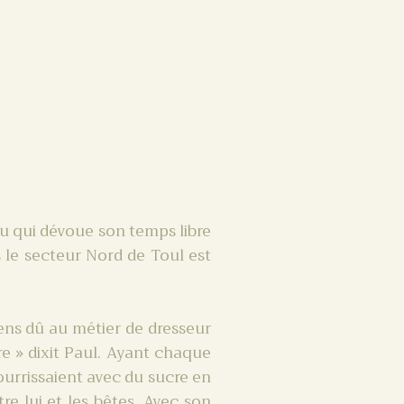
eu qui dévoue son temps libre
s le secteur Nord de Toul est
iens dû au métier de dresseur
re » dixit Paul. Ayant chaque
nourrissaient avec du sucre en
re lui et les bêtes. Avec son