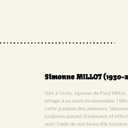
Simonne MILLOT (1930-2
Née à Vichy, épouse de Paul Millot,
refuge à sa mort en novembre 1985. 
cette passion des animaux, Simonne
toujours autant d’animaux et effect
avec l’aide de son beau-fils Antoin