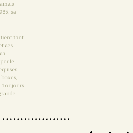
jamais
985, sa
 tient tant
et ses
 sa
per le
requises
 boxes,
). Toujours
 grande