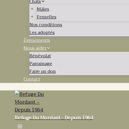
Chats
Mâles
Femelles
Nos conditions
Les adoptés
Évènements
Nous aider
Bénévolat
Parrainage
Faire un don
Contact
Refuge Du Mordant - Depuis 1964